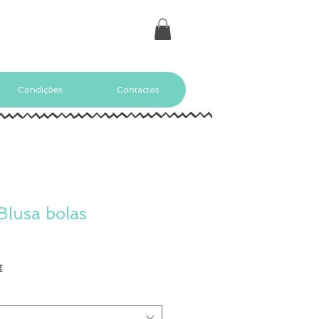
Condições
Contactos
lusa bolas
Preço
€
promocional