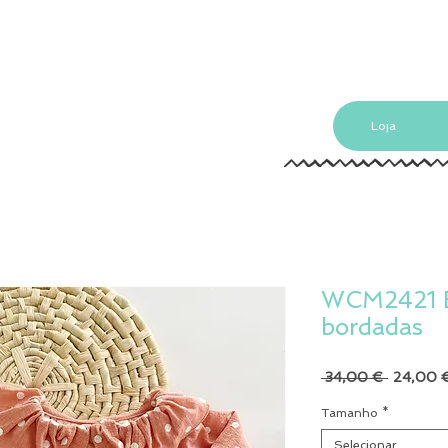
Loja
WCM2421 B
bordadas
Preço
 34,00 € 
24,00 
normal
Tamanho
*
Selecionar