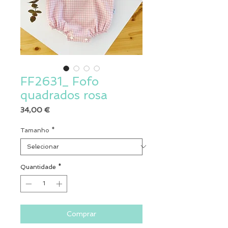
FF2631_ Fofo
quadrados rosa
Preço
34,00 €
Tamanho
*
Quantidade
*
Comprar