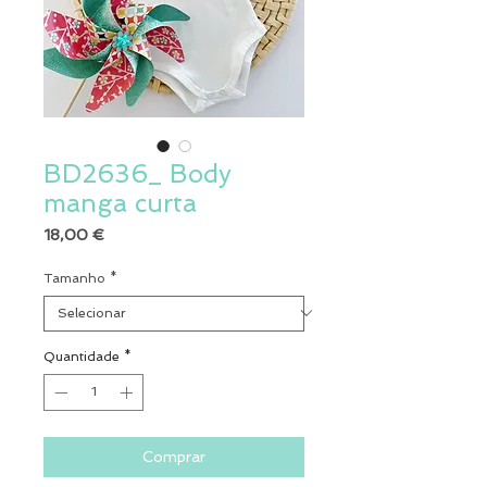
BD2636_ Body
manga curta
Preço
18,00 €
Tamanho
*
Quantidade
*
Comprar