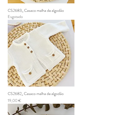
CS2683_ Casaco malha de algodão
Esgotado
CS2682_ Casaco malha de algodão
Preço
19,00 €